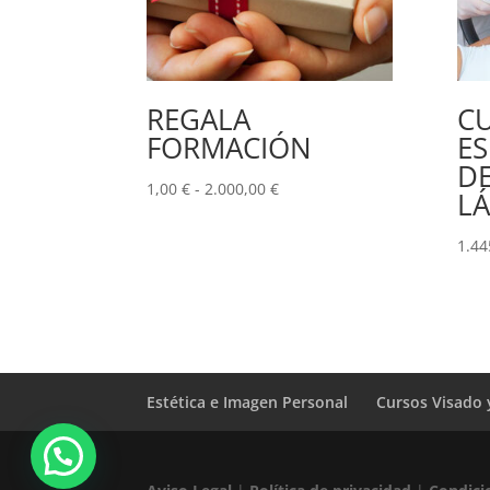
REGALA
C
FORMACIÓN
ES
DE
Rango
1,00
€
-
2.000,00
€
LÁ
de
precios:
1.44
desde
1,00 €
hasta
2.000,00 €
Estética e Imagen Personal
Cursos Visado 