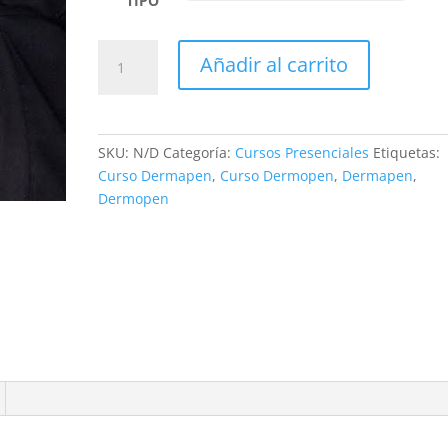
TIPO
CURSO
Añadir al carrito
DE
DERMAPEN
+
BB
SKU:
N/D
Categoría:
Cursos Presenciales
Etiquetas:
GLOW
Curso Dermapen
,
Curso Dermopen
,
Dermapen
,
CON
Dermopen
KIT
INCLUIDO
cantidad