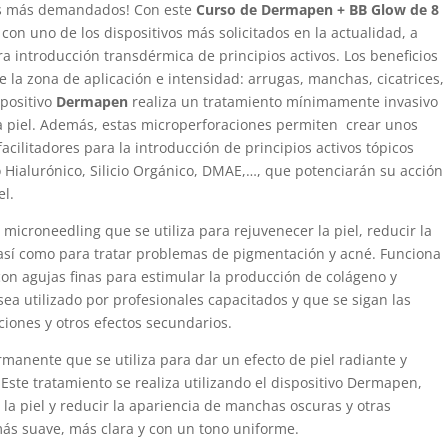
cos más demandados! Con este
Curso de Dermapen + BB Glow de 8
 con uno de los dispositivos más solicitados en la actualidad, a
ra introducción transdérmica de principios activos. Los beneficios
la zona de aplicación e intensidad: arrugas, manchas, cicatrices,
spositivo
Dermapen
realiza un tratamiento mínimamente invasivo
a piel. Además, estas microperforaciones permiten crear unos
acilitadores para la introducción de principios activos tópicos
o Hialurónico, Silicio Orgánico, DMAE,…, que potenciarán su acción
el.
 microneedling que se utiliza para rejuvenecer la piel, reducir la
s, así como para tratar problemas de pigmentación y acné. Funciona
on agujas finas para estimular la producción de colágeno y
ea utilizado por profesionales capacitados y que se sigan las
iones y otros efectos secundarios.
manente que se utiliza para dar un efecto de piel radiante y
 Este tratamiento se realiza utilizando el dispositivo Dermapen,
 la piel y reducir la apariencia de manchas oscuras y otras
más suave, más clara y con un tono uniforme.