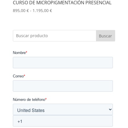
CURSO DE MICROPIGMENTACIÓN PRESENCIAL
Rango
895,00
€
-
1.195,00
€
de
precios:
desde
Buscar
895,00 €
hasta
1.195,00 €