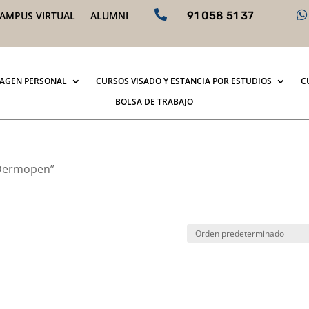


AMPUS VIRTUAL
ALUMNI
91 058 51 37
MAGEN PERSONAL
CURSOS VISADO Y ESTANCIA POR ESTUDIOS
C
BOLSA DE TRABAJO
“Dermopen”